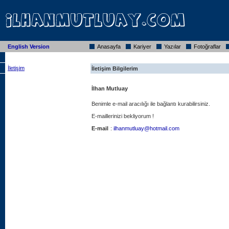
English Version
Anasayfa
Kariyer
Yazılar
Fotoğraflar
İletişim
İletişim Bilgilerim
İlhan Mutluay
Benimle e-mail aracılığı ile bağlantı kurabilirsiniz.
E-maillerinizi bekliyorum !
E-mail
:
ilhanmutluay@hotmail.com